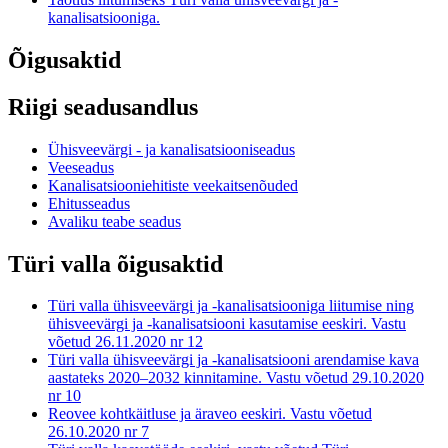
kanalisatsiooniga.
Õigusaktid
Riigi seadusandlus
Ühisveevärgi - ja kanalisatsiooniseadus
Veeseadus
Kanalisatsiooniehitiste veekaitsenõuded
Ehitusseadus
Avaliku teabe seadus
Türi valla õigusaktid
Türi valla ühisveevärgi ja -kanalisatsiooniga liitumise ning
ühisveevärgi ja -kanalisatsiooni kasutamise eeskiri. Vastu
võetud 26.11.2020 nr 12
Türi valla ühisveevärgi ja -kanalisatsiooni arendamise kava
aastateks 2020–2032 kinnitamine. Vastu võetud 29.10.2020
nr 10
Reovee kohtkäitluse ja äraveo eeskiri. Vastu võetud
26.10.2020 nr 7