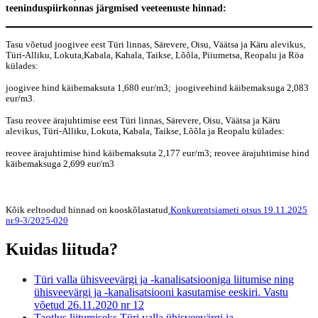
teeninduspiirkonnas järgmised veeteenuste hinnad:
Tasu võetud joogivee eest Türi linnas, Särevere, Oisu, Väätsa ja Käru alevikus,
Türi-Alliku, Lokuta,Kabala, Kahala, Taikse, Lõõla, Piiumetsa, Reopalu ja Röa
külades:
joogivee hind käibemaksuta 1,680 eur/m3; joogiveehind käibemaksuga 2,083
eur/m3.
Tasu reovee ärajuhtimise eest Türi linnas, Särevere, Oisu, Väätsa ja Käru
alevikus, Türi-Alliku, Lokuta, Kabala, Taikse, Lõõla ja Reopalu külades:
reovee ärajuhtimise hind käibemaksuta 2,177 eur/m3; reovee ärajuhtimise hind
käibemaksuga 2,699 eur/m3
Kõik eeltoodud hinnad on kooskõlastatud
Konkurentsiameti otsus 19.11.2025
nr.9-3/2025-020
Kuidas liituda?
Türi valla ühisveevärgi ja -kanalisatsiooniga liitumise ning
ühisveevärgi ja -kanalisatsiooni kasutamise eeskiri. Vastu
võetud 26.11.2020 nr 12
Taotlus liitumiseks Türi valla ühisveevärgi ja -