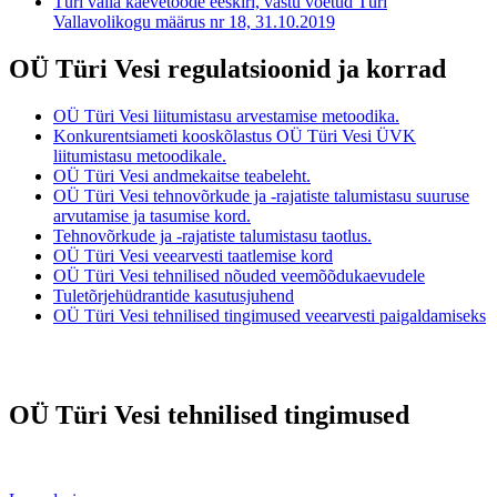
Türi valla kaevetööde eeskiri, vastu võetud Türi
Vallavolikogu määrus nr 18, 31.10.2019
OÜ Türi Vesi regulatsioonid ja korrad
OÜ Türi Vesi liitumistasu arvestamise metoodika.
Konkurentsiameti kooskõlastus OÜ Türi Vesi ÜVK
liitumistasu metoodikale.
OÜ Türi Vesi andmekaitse teabeleht.
OÜ Türi Vesi tehnovõrkude ja -rajatiste talumistasu suuruse
arvutamise ja tasumise kord.
Tehnovõrkude ja -rajatiste talumistasu taotlus.
OÜ Türi Vesi veearvesti taatlemise kord
OÜ Türi Vesi tehnilised nõuded veemõõdukaevudele
Tuletõrjehüdrantide kasutusjuhend
OÜ Türi Vesi tehnilised tingimused veearvesti paigaldamiseks
OÜ Türi Vesi tehnilised tingimused