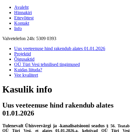
Avaleht
Hinnakiri
Ettevõttest
Kontakt
Info
Valvetelefon 24h: 5309 0393
Uus veeteenuse hind rakendub alates 01.01.2026
Projektid
Õigusaktid
OÜ Türi Vesi tehnilised tingimused
Kuidas liituda?
Vee kvaliteet
Kasulik info
Uus veeteenuse hind rakendub alates
01.01.2026
Tulenevalt Ühisveevärgi ja -kanalisatsiooni seadus
§ 56.
Teatab
OÜ Türi Vesi, et alates 01.01.2026.a. kehtivad OÜ Türi Vesi